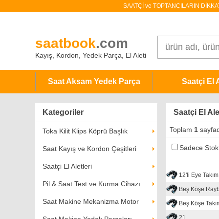
SAATÇİ ve TOPTANCILARIN DİKKATİNE!
saatbook
.com
Kayış, Kordon, Yedek Parça, El Aleti
Saat Aksam Yedek Parça
Saatçi El A
Kategoriler
Saatçi El Al
Toplam
1
sayfa
Toka Kilit Klips Köprü Başlık
Sadece Stokt
Saat Kayış ve Kordon Çeşitleri
Saatçi El Aletleri
12'li Eye Takım
Pil & Saat Test ve Kurma Cihazı
Beş Köşe Ray
Saat Makine Mekanizma Motor
Beş Köşe Takımı
21