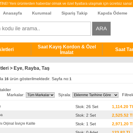
 Yeni ürünlerden haberdar olmak ve özel fiyatlara ulaşmak için ücretsiz sanal b
Anasayfa
Kurumsal
Sipariş Takip
Kapıda Ödeme
Saat Kayış Kordon & Özel
letleri
Saat Ta
İmalat
etleri > Eye, Rayba, Taş
da
ürün gösterilmektedir. Sayfa no:
16
1
akiler
Markalar:
Sýrala:
Filtrel
ı
Stok: 26 Set
1,114.20 T
ba
Stok: 2 Set
2,525.52 T
 Orjinal İsviçre Kalite
Stok: 1 Set
2,971.20 T
Stok: 0 Adet
123.82 TL