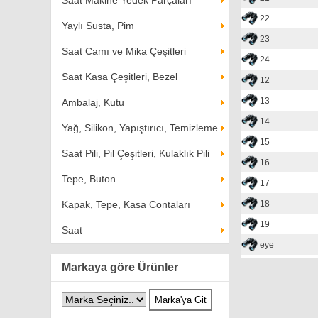
Saat Makine Yedek Parçaları
22
Yaylı Susta, Pim
23
Saat Camı ve Mika Çeşitleri
24
Saat Kasa Çeşitleri, Bezel
12
13
Ambalaj, Kutu
14
Yağ, Silikon, Yapıştırıcı, Temizleme
15
Saat Pili, Pil Çeşitleri, Kulaklık Pili
16
Tepe, Buton
17
Kapak, Tepe, Kasa Contaları
18
19
Saat
eye
Markaya göre Ürünler