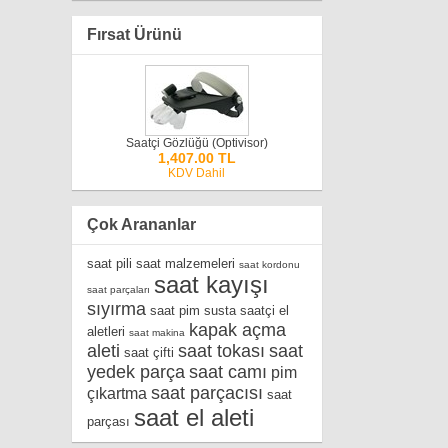
Fırsat Ürünü
Saatçi Gözlüğü (Optivisor)
1,407.00 TL
KDV Dahil
Çok Arananlar
saat pili
saat malzemeleri
saat kordonu
saat kayışı
saat parçaları
sıyırma
saat pim susta
saatçi el
kapak açma
aletleri
saat makina
aleti
saat tokası
saat
saat çifti
yedek parça
saat camı
pim
saat parçacısı
çıkartma
saat
saat el aleti
parçası