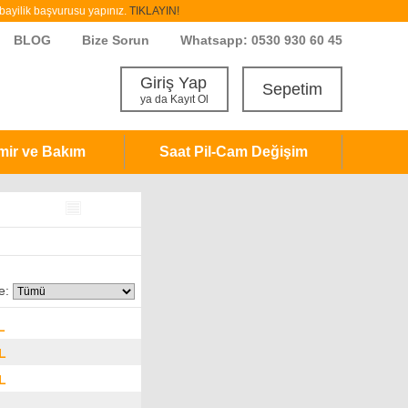
ayilik başvurusu yapınız.
TIKLAYIN!
BLOG
Bize Sorun
Whatsapp: 0530 930 60 45
Giriş Yap
Sepetim
ya da Kayıt Ol
mir ve Bakım
Saat Pil-Cam Değişim
e:
L
L
L