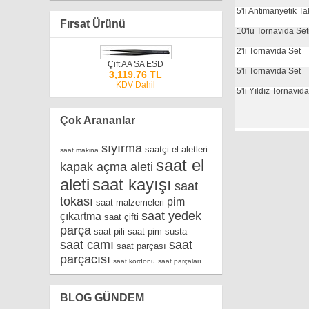
5'li Antimanyetik T
Fırsat Ürünü
10'lu Tornavida Set
2'li Tornavida Set
Çift AA SA ESD
5'li Tornavida Set
3,119.76 TL
KDV Dahil
5'li Yıldız Tornavid
Çok Arananlar
sıyırma
saatçi el aletleri
saat makina
saat el
kapak açma aleti
aleti
saat kayışı
saat
tokası
pim
saat malzemeleri
saat yedek
çıkartma
saat çifti
parça
saat pili
saat pim susta
saat camı
saat
saat parçası
parçacısı
saat kordonu
saat parçaları
BLOG GÜNDEM