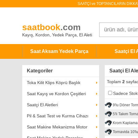
SAATÇİ ve TOPTANCILARIN DİKKATİNE!
saatbook
.com
Kayış, Kordon, Yedek Parça, El Aleti
Saat Aksam Yedek Parça
Saatçi El A
Kategoriler
Saatçi El Ale
Toplam
2
sayfa
Toka Kilit Klips Köprü Başlık
Sadece Stokt
Saat Kayış ve Kordon Çeşitleri
Saatçi El Aletleri
9'lu Döner Tor
5'li Takım Torn
Pil & Saat Test ve Kurma Cihazı
Krom Kaplama 
Saat Makine Mekanizma Motor
Tornavida 10'l