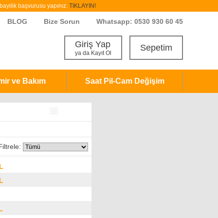
ayilik başvurusu yapınız.
TIKLAYIN!
BLOG
Bize Sorun
Whatsapp: 0530 930 60 45
Giriş Yap
Sepetim
ya da Kayıt Ol
mir ve Bakım
Saat Pil-Cam Değişim
ltrele:
L
L
L