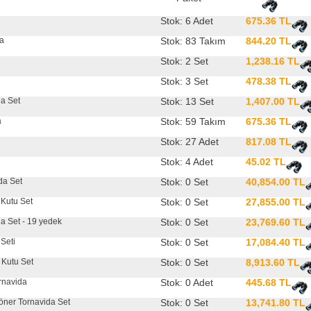
Stok: 6 Adet
675.36 TL
da
Stok: 83 Takım
844.20 TL
Stok: 2 Set
1,238.16 TL
Stok: 3 Set
478.38 TL
da Set
Stok: 13 Set
1,407.00 TL
a
Stok: 59 Takım
675.36 TL
Stok: 27 Adet
817.08 TL
Stok: 4 Adet
45.02 TL
da Set
Stok: 0 Set
40,854.00 TL
 Kutu Set
Stok: 0 Set
27,855.00 TL
da Set - 19 yedek
Stok: 0 Set
23,769.60 TL
 Seti
Stok: 0 Set
17,084.40 TL
 Kutu Set
Stok: 0 Set
8,913.60 TL
ornavida
Stok: 0 Adet
445.68 TL
Döner Tornavida Set
Stok: 0 Set
13,741.80 TL