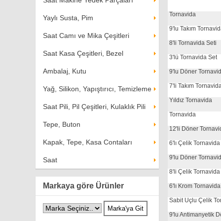
Saat Makine Yedek Parçaları
Tornavida
Yaylı Susta, Pim
9'lu Takım Tornavi
Saat Camı ve Mika Çeşitleri
8'li Tornavida Seti
Saat Kasa Çeşitleri, Bezel
3'lü Tornavida Set
Ambalaj, Kutu
9'lu Döner Tornavi
7'li Takım Tornavid
Yağ, Silikon, Yapıştırıcı, Temizleme
Yıldız Tornavida
Saat Pili, Pil Çeşitleri, Kulaklık Pili
Tornavida
Tepe, Buton
12'li Döner Tornavi
Kapak, Tepe, Kasa Contaları
6'lı Çelik Tornavida
9'lu Döner Tornavi
Saat
8'li Çelik Tornavida
Markaya göre Ürünler
6'lı Krom Tornavida
Sabit Uçlu Çelik T
9'lu Antimanyetik 