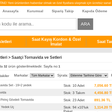
 Yeni ürünlerden haberdar olmak ve özel fiyatlara ulaşmak için ücretsiz sanal b
Anasayfa
Kurumsal
Sipariş Takip
Kapıda Ödeme
Saat Kayış Kordon & Özel
letleri
Saat Ta
İmalat
tleri > Saatçi Tornavida ve Setleri
da
ürün gösterilmektedir. Sayfa no:
32
1
Markalar:
Sýrala:
Fi
akiler
navida Set - 19+2 yedek
Stok: 10 Adet
7,056.60 T
avida
Stok: 3 Takım
4,456.80 T
Pirinç Gövdeli Tornavida
Stok: 23 Adet
891.36 TL
u Yedek Uç
Stok: 94 x10'luk
1,114.20 T
Paket