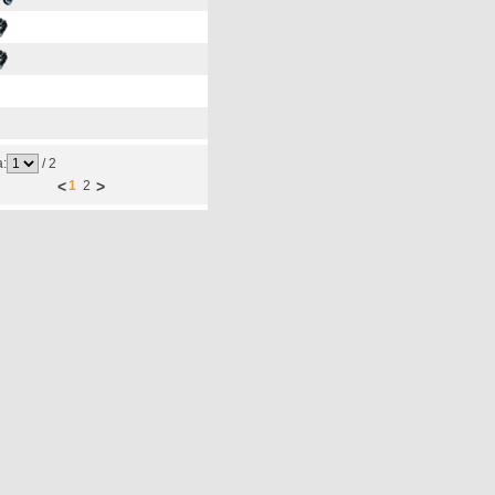
a:
/
2
<
1
2
>