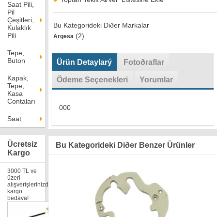
Saat Pili,
Pil
Çeşitleri,
Bu Kategorideki Diðer Markalar
Kulaklık
Pili
(2)
Argesa
Tepe,
Buton
Ürün Detaylarý
Fotoðraflar
Kapak,
Ödeme Seçenekleri
Yorumlar
Tepe,
Kasa
Contaları
000
Saat
Ücretsiz
Bu Kategorideki Diðer Benzer Ürünler
Kargo
3000 TL ve
üzeri
alışverişlerinizde
kargo
bedava!