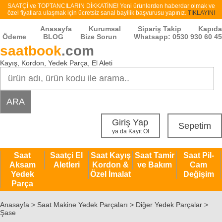
SAATÇİ ve TOPTANCILARIN DİKKATİNE! Yeni ürünlerden haberdar olmak ve
özel fiyatlara ulaşmak için ücretsiz sanal bayilik başvurusu yapınız.
TIKLAYIN!
Anasayfa
Kurumsal
Sipariş Takip
Kapıda
Ödeme
BLOG
Bize Sorun
Whatsapp: 0530 930 60 45
saatbook
.com
Kayış, Kordon, Yedek Parça, El Aleti
Giriş Yap
Sepetim
ya da Kayıt Ol
Saat
Saatçi El
Saat Kayış
Saat Tamir
Saat Pil-
Aksam
Aletleri
Kordon &
ve Bakım
Cam
Yedek
Özel İmalat
Değişim
Parça
Anasayfa
>
Saat Makine Yedek Parçaları > Diğer Yedek Parçalar >
Şase