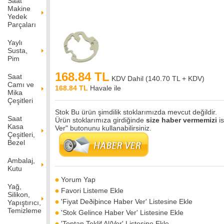
Saat
Makine
Yedek
Parçaları
Yaylı
Susta,
Pim
168.84 TL
Saat
KDV Dahil (
140.70 TL + KDV
)
Camı ve
168.84 TL
Havale ile
Mika
Çeşitleri
Stok
Bu ürün şimdilik stoklarımızda mevcut değildir.
Saat
Ürün stoklarımıza girdiğinde
size haber vermemizi
is
Kasa
Ver" butonunu kullanabilirsiniz.
Çeşitleri,
Bezel
Ambalaj,
Kutu
Yorum Yap
Yağ,
Favori Listeme Ekle
Silikon,
'Fiyat Deðiþince Haber Ver' Listesine Ekle
Yapıştırıcı,
Temizleme
'Stok Gelince Haber Ver' Listesine Ekle
'Toptan Teklif Al/Ver' Listesine Ekle