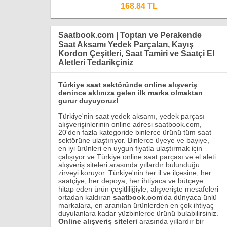
168.84 TL
Saatbook.com | Toptan ve Perakende
Saat Aksamı Yedek Parçaları, Kayış
Kordon Çeşitleri, Saat Tamiri ve Saatçi El
Aletleri Tedarikçiniz
Türkiye saat sektöründe online alışveriş
denince aklınıza gelen ilk marka olmaktan
gurur duyuyoruz!
Türkiye'nin saat yedek aksamı, yedek parçası
alışverişinlerinin online adresi saatbook.com,
20'den fazla kategoride binlerce ürünü tüm saat
sektörüne ulaştırıyor. Binlerce üyeye ve bayiye,
en iyi ürünleri en uygun fiyatla ulaştırmak için
çalışıyor ve Türkiye online saat parçası ve el aleti
alışveriş siteleri arasında yıllardır bulunduğu
zirveyi koruyor. Türkiye'nin her il ve ilçesine, her
saatçiye, her depoya, her ihtiyaca ve bütçeye
hitap eden ürün çeşitliliğiyle, alışverişte mesafeleri
ortadan kaldıran
saatbook.com
'da
dünyaca ünlü
markalara
, en aranılan ürünlerden en çok ihtiyaç
duyulanlara kadar yüzbinlerce ürünü bulabilirsiniz.
Online alışveriş siteleri
arasında yıllardır bir