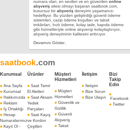
numara olan, en sevilen ve en güvenilen
online
alışveriş
sitesi olmayı başaran saatbook.com,
kusursuz bir
alışveriş
deneyimi yaşamanızı
hedefliyor. Bu yüzden geliştirdiği güvenli ödeme
sistemleri, cazip ödeme koşulları ve taksit
imkânları, hızlı ödeme, kolay iade, kapıda ödeme
gibi hizmetleriyle online alışverişi kolaylaştırıyor,
alışveriş deneyiminin kalitesini arttırıyor.
Devamını Göster..
saatbook
.com
Kurumsal
Ürünler
Müşteri
İletişim
Bizi
Hizmetleri
Takip
Edin
Ana Sayfa
Saat Tamir
İletişim
Müşteri
Kurumsal
El Aletleri
Bize Sorun
Hizmetleri
Hakkımızda
Saat Aksam
Bize Ulaşın
Facebook
Güvenlik ve
Reklam
Yedek
Twitter
Gizlilik
İş Ortaklığı
Parçaları
Güvenli
Hesap
Saat Kayış
Alışveriş
Numaralarımız
ve Kordon
Taksit
Kayıt Ol -
Çeşitleri